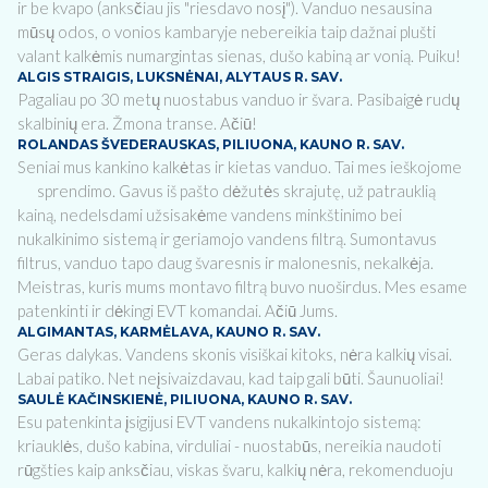
ir be kvapo (anksčiau jis "riesdavo nosį"). Vanduo nesausina
mūsų odos, o vonios kambaryje nebereikia taip dažnai plušti
valant kalkėmis numargintas sienas, dušo kabiną ar vonią. Puiku!
ALGIS STRAIGIS, LUKSNĖNAI, ALYTAUS R. SAV.
Pagaliau po 30 metų nuostabus vanduo ir švara. Pasibaigė rudų
skalbinių era. Žmona transe. Ačiū!
ROLANDAS ŠVEDERAUSKAS, PILIUONA, KAUNO R. SAV.
Seniai mus kankino kalkėtas ir kietas vanduo. Tai mes ieškojome
sprendimo. Gavus iš pašto dėžutės skrajutę, už patrauklią
kainą, nedelsdami užsisakėme vandens minkštinimo bei
nukalkinimo sistemą ir geriamojo vandens filtrą. Sumontavus
filtrus, vanduo tapo daug švaresnis ir malonesnis, nekalkėja.
Meistras, kuris mums montavo filtrą buvo nuoširdus. Mes esame
patenkinti ir dėkingi EVT komandai. Ačiū Jums.
ALGIMANTAS, KARMĖLAVA, KAUNO R. SAV.
Geras dalykas. Vandens skonis visiškai kitoks, nėra kalkių visai.
Labai patiko. Net neįsivaizdavau, kad taip gali būti. Šaunuoliai!
SAULĖ KAČINSKIENĖ, PILIUONA, KAUNO R. SAV.
Esu patenkinta įsigijusi EVT vandens nukalkintojo sistemą:
kriauklės, dušo kabina, virduliai - nuostabūs, nereikia naudoti
rūgšties kaip anksčiau, viskas švaru, kalkių nėra, rekomenduoju