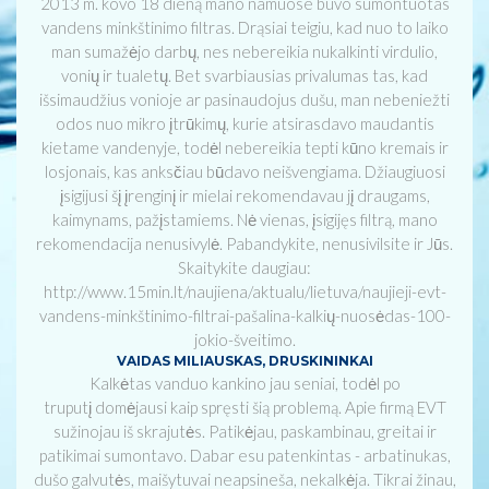
2013 m. kovo 18 dieną mano namuose buvo sumontuotas
vandens minkštinimo filtras. Drąsiai teigiu, kad nuo to laiko
man sumažėjo darbų, nes nebereikia nukalkinti virdulio,
vonių ir tualetų. Bet svarbiausias privalumas tas, kad
išsimaudžius vonioje ar pasinaudojus dušu, man nebeniežti
odos nuo mikro įtrūkimų, kurie atsirasdavo maudantis
kietame vandenyje, todėl nebereikia tepti kūno kremais ir
losjonais, kas anksčiau būdavo neišvengiama. Džiaugiuosi
įsigijusi šį įrenginį ir mielai rekomendavau jį draugams,
kaimynams, pažįstamiems. Nė vienas, įsigijęs filtrą, mano
rekomendacija nenusivylė. Pabandykite, nenusivilsite ir Jūs.
Skaitykite daugiau:
http://www.15min.lt/naujiena/aktualu/lietuva/naujieji-evt-
vandens-minkštinimo-filtrai-pašalina-kalkių-nuosėdas-100-
jokio-šveitimo.
VAIDAS MILIAUSKAS, DRUSKININKAI
Kalkėtas vanduo kankino jau seniai, todėl po
truputį domėjausi kaip spręsti šią problemą. Apie firmą EVT
sužinojau iš skrajutės. Patikėjau, paskambinau, greitai ir
patikimai sumontavo. Dabar esu patenkintas - arbatinukas,
dušo galvutės, maišytuvai neapsineša, nekalkėja. Tikrai žinau,