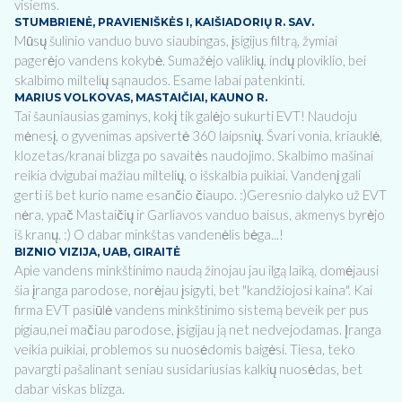
visiems.
STUMBRIENĖ, PRAVIENIŠKĖS I, KAIŠIADORIŲ R. SAV.
Mūsų šulinio vanduo buvo siaubingas, įsigijus filtrą, žymiai
pagerėjo vandens kokybė. Sumažėjo valiklių, indų ploviklio, bei
skalbimo miltelių sąnaudos. Esame labai patenkinti.
MARIUS VOLKOVAS, MASTAIČIAI, KAUNO R.
Tai šauniausias gaminys, kokį tik galėjo sukurti EVT! Naudoju
mėnesį, o gyvenimas apsivertė 360 laipsnių. Švari vonia, kriauklė,
klozetas/kranai blizga po savaitės naudojimo. Skalbimo mašinai
reikia dvigubai mažiau miltelių, o išskalbia puikiai. Vandenį gali
gerti iš bet kurio name esančio čiaupo. :)Geresnio dalyko už EVT
nėra, ypač Mastaičių ir Garliavos vanduo baisus, akmenys byrėjo
iš kranų. :) O dabar minkštas vandenėlis bėga...!
BIZNIO VIZIJA, UAB, GIRAITĖ
Apie vandens minkštinimo naudą žinojau jau ilgą laiką, domėjausi
šia įranga parodose, norėjau įsigyti, bet "kandžiojosi kaina". Kai
firma EVT pasiūlė vandens minkštinimo sistemą beveik per pus
pigiau,nei mačiau parodose, įsigijau ją net nedvejodamas. Įranga
veikia puikiai, problemos su nuosėdomis baigėsi. Tiesa, teko
pavargti pašalinant seniau susidariusias kalkių nuosėdas, bet
dabar viskas blizga.