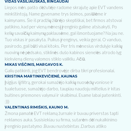
VIDAS VASILIAUSKAS, RINGAUDAI
Liepos mėn. pašto dėžutėje radome skrajutę apie EVT vandens
minkštintoją. Name gyvename trys šeimos, pasiūlėme ir
kaimynams. Šie iš pradžių žiūrėjo skeptiškai, bet firmos atstovai
patikino, kad per vieną mėnesį įrenginio galime atsisakyti. Po
kelių savaičių kaimynų paklausėme, gal išmontuojame? Na jau ne.
Tuo viskas ir pasakyta. Puikus įrenginys, veikia gerai. O vanduo,
pasirodo, gali būti visai kitoks. Per tris mėnesius virdulyje kalkių
nuovirų nė pėdsako, stiklinės dušo kabinos sienelės atrodo lyg
kiekvieną dieną valomos stiklo valikliu. Ačiū.
MIKAS VIŠČINIS, MARGAVOS K.
Galiu patikinti, jog EVT bendrovėje dirba tikri profesionalai.
KRISTINA MARTINKEVIČIENĖ, KAUNAS
Įsigijus šį filtrą, gerokai sumažėjo kalkių nuosėdų voniose ir
tualetuose, sumažėjo darbo, taupiau naudoju miltelius ir kitas
buitines priemones valymui ir skalbimui. Esame labai patenkinti.
:)))
VALENTINAS RIMIŠKIS, KAUNO M.
Žmona pamatė EVT reklamą žurnale ir buvau priverstas tapti
reklamos auka. Susisiekiau su firma, sutarėm dėl nukalkinimo
įrenginio pastatymo .Buvau nustebintas .Darbus atliko