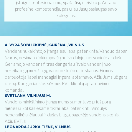
įstaigos profesionalumu, ypač Jūsų meistro p. Antano
profesine kompetencija, pasiūliau Jūsų paslaugas savo
kolegoms.
ALVYRA ŠOBLICKIENĖ, KAIRĖNAI, VILNIUS
Vandens nukalkintojo įranga esu labai patenkinta. Vanduo dabar
švarus, nesimato jokių apnašų nei virdulyje, nei vonioje ar duše.
Geriamojo vandens filtras dar geriau išvalo vandenį nuo
nereikalingų medžiagų, vanduo skaidrus ir skanus. Firmos
darbuotojai labai mandagiai ir gerai aptarnavo. Ačiū Jums už gerą
darbą. Kuo geriausios sėkmės EVT klientų aptarnavimo
komandai.
SVETLANA, VILNIAUS M.
Vandens minkštinimo įrangą mums sumontavo prieš porą
mėnesių, kol kas esame tikrai labai patenkinti. Virdulys
nebekalkėja, čiaupai ir dušas blizga, pagerėjo vandens skonis.
Ačiū EVT!!!
LEONARDA JURKAITIENĖ, VILNIUS