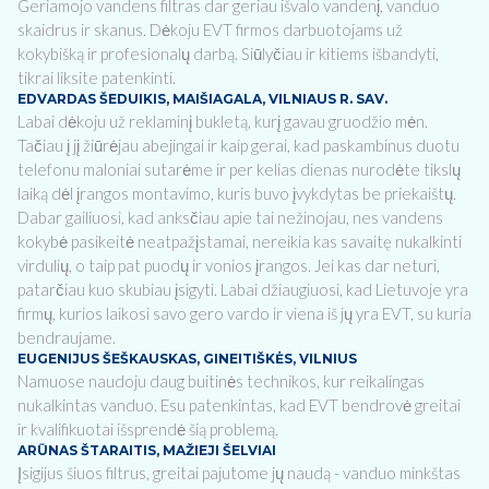
Geriamojo vandens filtras dar geriau išvalo vandenį, vanduo
skaidrus ir skanus. Dėkoju EVT firmos darbuotojams už
kokybišką ir profesionalų darbą. Siūlyčiau ir kitiems išbandyti,
tikrai liksite patenkinti.
EDVARDAS ŠEDUIKIS, MAIŠIAGALA, VILNIAUS R. SAV.
Labai dėkoju už reklaminį bukletą, kurį gavau gruodžio mėn.
Tačiau į jį žiūrėjau abejingai ir kaip gerai, kad paskambinus duotu
telefonu maloniai sutarėme ir per kelias dienas nurodėte tikslų
laiką dėl įrangos montavimo, kuris buvo įvykdytas be priekaištų.
Dabar gailiuosi, kad anksčiau apie tai nežinojau, nes vandens
kokybė pasikeitė neatpažįstamai, nereikia kas savaitę nukalkinti
virdulių, o taip pat puodų ir vonios įrangos. Jei kas dar neturi,
patarčiau kuo skubiau įsigyti. Labai džiaugiuosi, kad Lietuvoje yra
firmų, kurios laikosi savo gero vardo ir viena iš jų yra EVT, su kuria
bendraujame.
EUGENIJUS ŠEŠKAUSKAS, GINEITIŠKĖS, VILNIUS
Namuose naudoju daug buitinės technikos, kur reikalingas
nukalkintas vanduo. Esu patenkintas, kad EVT bendrovė greitai
ir kvalifikuotai išsprendė šią problemą.
ARŪNAS ŠTARAITIS, MAŽIEJI ŠELVIAI
Įsigijus šiuos filtrus, greitai pajutome jų naudą - vanduo minkštas