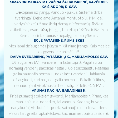
SIMAS BRUSOKAS IR GRAŽINA ŽALIAUSKIENĖ, KARČIUPIS,
KAIŠIADORIŲ R. SAV.
Dėkojame už įrangą. Vanduo - puikus. Sistema dirba
tvarkingai. Dėkojame Antanui, montuotojui, ir Mildai,
vadybininkei, už nuoširdų darbą ir informaciją. Ryškūs
pasikeitimai, esant Jūsų įrangai, tualetų priežiūra ir išvaizda -
švarumas ir baltumas - nepalyginamai ryškesni.
EGLĖ PATAŠIENĖ, RUMŠIŠKĖS
Mes labai dziaugiamės įsigyta mikštinimo įranga. Kaip mes be
jos gyvenome anksčiau!!!
DAIVA KVEDARIENĖ, PATAŠIŠKIŲ K., MARIJAMPOLĖS SAV.
Džiaugiamės EVT vandens minkštintoju :). Pagaliau turim
normalų vandenį, pakolkas negaliu juo atsidžiaugti. Pagaliau
galim naudotis normaliu, nekalkėtu vandeniu, labiausia
džiaugiuosi, kad pagaliau galiu normaliai išskalbti rūbus,
nenaudojant visokiausių chemikalų. Didelis ačiū, EVT.
ARŪNAS RAGINA, BARAGINĖS K.
Prieš pusmetį atsikėlėm gyventi į Marijampolės r. Pirma, kas
man labiausiai nepatiko, tai vanduo. Kadangi buvom
naujakuriai, visi buitiniai prietaisai nauji, o nuo to vandens
viskas taip greitai apkalkėdavo, kad man net baisu pasidarė.