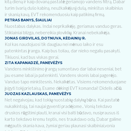
kitą dieną ir kaip dovaną pastatė geriamojo vandens filtrą. Dabar
turim švarią dušo kabiną, neužkalkėjusį dušą, minkštus skalbinius
ir skanią kavą. EVT rekomenduosiu kaip patikimą firmą.
PETRAS BANYS, ŠIAULIAI
Nuostabus dalykas. Indai neprikalkėję, geriamas vanduo geras.
Stiklainiai blizga, nebereikia ploviklių. Kranai nebekalkėja.
JONAS GIRDVILAS, DOTNUVA, KĖDAINIŲ R.
Kol kas naudojuosi tik daugiau nei mėnuo laiko ir esu
patenkintas įranga. Kaip bus toliau, dar nieko negaliu pasakyti.
Tikiuosi, kad bus viskas gerai.
ZITA KAPANADZĖ, PANEVĖŽYS
Vandens minkštinimo įrangą sumontavo dar labai neseniai, bet
jau esame labai ja patenkinti. Vandens skonis labai pagerėjo.
Vanduo tapo minkštesnis. Nekalkėtas. Visiems rekomenduojame
įsigyti tokį prietaisą. Esame dėkingi EVT komandai! Didelis ačiū.
JUOZAS KAZLAUSKAS, PANEVĖŽYS
Net negalvojau, kad tokių nuostabių dalykų būna. Kai pastatė
nukalkintoją, tai naujai gyventi pradėjome.. Vonią tekdavo
druskos rūgštimi plauti, kranai visi balti būdavo, nusiprausus iš
karto tekdavo kremu teptis, nes traukdavo odą. Dabar galime
mėgautis skania kava, žymiai geriau plaunasi skalbiniai,vonia