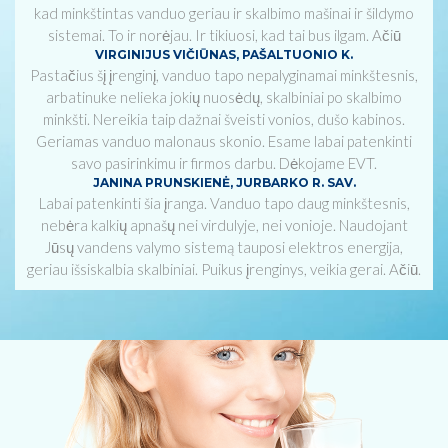
kad minkštintas vanduo geriau ir skalbimo mašinai ir šildymo
sistemai. To ir norėjau. Ir tikiuosi, kad tai bus ilgam. Ačiū
VIRGINIJUS VIČIŪNAS, PAŠALTUONIO K.
Pastačius šį įrenginį, vanduo tapo nepalyginamai minkštesnis,
arbatinuke nelieka jokių nuosėdų, skalbiniai po skalbimo
minkšti. Nereikia taip dažnai šveisti vonios, dušo kabinos.
Geriamas vanduo malonaus skonio. Esame labai patenkinti
savo pasirinkimu ir firmos darbu. Dėkojame EVT.
JANINA PRUNSKIENĖ, JURBARKO R. SAV.
Labai patenkinti šia įranga. Vanduo tapo daug minkštesnis,
nebėra kalkių apnašų nei virdulyje, nei vonioje. Naudojant
Jūsų vandens valymo sistemą tauposi elektros energija,
geriau išsiskalbia skalbiniai. Puikus įrenginys, veikia gerai. Ačiū.