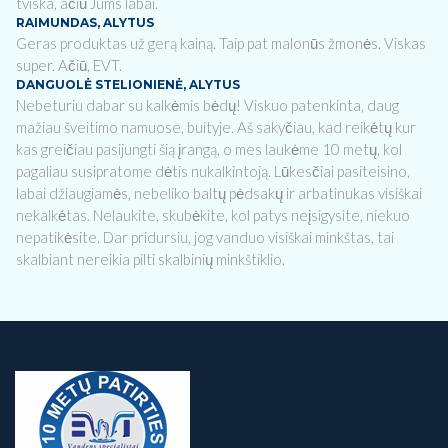
tviska, ačiū Jums labai.
RAIMUNDAS, ALYTUS
Geras produktas už gerą kainą. Taip pat malonūs žmonės. Viskas
super. Ačiū, EVT.
DANGUOLĖ STELIONIENĖ, ALYTUS
Nebeturiu dabar su kalkėmis bėdų! Viskuo patenkinta, daug
mažiau šveitimo namuose, buityje. Aš sakyčiau, kad reikėtų kur
kas greičiau pasijungti šią įrangą, o mes laukėme 10 metų, kol
pagaliau susipratome dėtis nukalkintoją. Lūkesčiai pasiteisino,
labai džiaugiamės, nebeliko baltų pėdsakų ir arbatinukas visiškai
nekalkėtas. Nelaukite, skubėkite, kol patys neįsigysite, niekuo
nepatikėsite. Dar pridursiu, jog vanduo visiškai minkštas, tai
skalbiant nereikia pilti skalbinių minkštiklio.