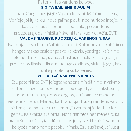
Patenkintas vandens kokybe.
SIGITA RAILIENĖ, ŠIAULIAI
Labai džiaugiamės įsigiję šią vandens minkštinimo sistemą.
Vonioje jokių kalkių, indus galima plauti ir be nuriebalintojo. Ir
kas svarbiausia, odai jis labai tinka, po vandens
procedūrų oda minkšta ir švelni tarsi kūdikio. Ačiū, EVT.
VALDAS RIAUBYS, PUODŽIŲ K., VARĖNOS R. SAV.
Naudojame šachtinio šulinio vandenį. Kol nebuvo nukalkinimo
įrangos, viskas pasidengdavo kalkėmis, ypatingai kaitinimo
elementai, kranai, čiaupai. Pastačius nukalkinimo įrangą,
problemos išnyko, tikrai naudingas daiktas, siūlau įsigyti, kas
turite problemų su kalkėmis.
VILIJA DAČINSKIENĖ, VILNIUS
Esu patenkinta EVT įdiegta vandens minkštinimo ir valymo
sistema savo name. Vanduo tapo objektyviai minkštesnis,
nebeturiu rankų odos alergijos, kuri kamavo mane ne
vienerius metus. Manau, kad naudojant Jūsų vandens valymo
sistemą, tauposi elektros energija vandenį šildant boileriu,
geriau išsiskalbia skalbiniai. Nors dar nėra net mėnesio, kai
mano šeima džiaugiasi Jūsų firmos įdiegtais filtrais ir vandens
kokybės mano name patobulinimais. Esu susižavėjusi Jūsų