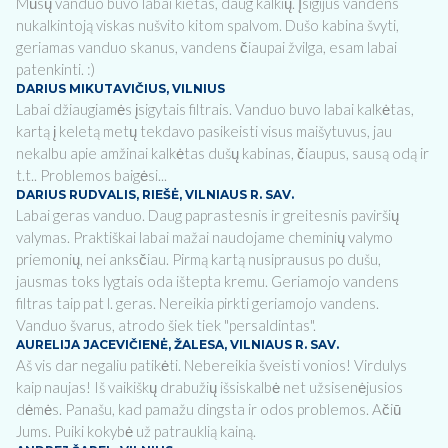
Mūsų vanduo buvo labai kietas, daug kalkių. Įsigijus vandens
nukalkintoją viskas nušvito kitom spalvom. Dušo kabina švyti,
geriamas vanduo skanus, vandens čiaupai žvilga, esam labai
patenkinti. :)
DARIUS MIKUTAVIČIUS, VILNIUS
Labai džiaugiamės įsigytais filtrais. Vanduo buvo labai kalkėtas,
kartą į keletą metų tekdavo pasikeisti visus maišytuvus, jau
nekalbu apie amžinai kalkėtas dušų kabinas, čiaupus, sausą odą ir
t.t.. Problemos baigėsi...
DARIUS RUDVALIS, RIEŠĖ, VILNIAUS R. SAV.
Labai geras vanduo. Daug paprastesnis ir greitesnis paviršių
valymas. Praktiškai labai mažai naudojame cheminių valymo
priemonių, nei anksčiau. Pirmą kartą nusiprausus po dušu,
jausmas toks lygtais oda ištepta kremu. Geriamojo vandens
filtras taip pat l. geras. Nereikia pirkti geriamojo vandens.
Vanduo švarus, atrodo šiek tiek "persaldintas".
AURELIJA JACEVIČIENĖ, ŽALESA, VILNIAUS R. SAV.
Aš vis dar negaliu patikėti. Nebereikia šveisti vonios! Virdulys
kaip naujas! Iš vaikiškų drabužių išsiskalbė net užsisenėjusios
dėmės. Panašu, kad pamažu dingsta ir odos problemos. Ačiū
Jums. Puiki kokybė už patrauklią kainą.