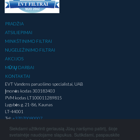
PRADŽIA
ATSILIEPIMAI
MINKŠTINIMO FILTRAI
NUGELEŽINIMO FILTRAI
AKCIJOS
MŪSŲ DARBAI
KONTAKTAI
EVT Vandens paruošimo specialistai, UAB
Įmonės kodas 303183403
PVM kodas LT100011289815
Lygybės g. 21-86, Kaunas
LT-44001
Tel:
+37070080007
Tel:
+37060345320
Siekdami užtikrinti geriausią Jūsų naršymo patirtį, šioje
El. Paštas:
info@evt-filtrai.lt
svetainėje naudojame slapukus. Sutikdami, paspauskite