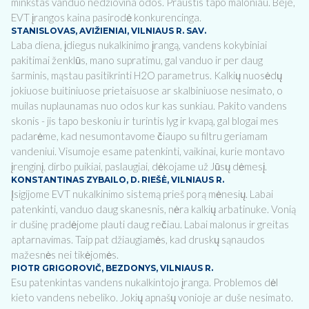
minkštas vanduo nedžiovina odos. Praustis tapo maloniau. Beje,
EVT įrangos kaina pasirodė konkurencinga.
STANISLOVAS, AVIŽIENIAI, VILNIAUS R. SAV.
Laba diena, įdiegus nukalkinimo įrangą, vandens kokybiniai
pakitimai ženklūs, mano supratimu, gal vanduo ir per daug
šarminis, mąstau pasitikrinti H2O parametrus. Kalkių nuosėdų
jokiuose buitiniuose prietaisuose ar skalbiniuose nesimato, o
muilas nuplaunamas nuo odos kur kas sunkiau. Pakito vandens
skonis - jis tapo beskoniu ir turintis lyg ir kvapą, gal blogai mes
padarėme, kad nesumontavome čiaupo su filtru geriamam
vandeniui. Visumoje esame patenkinti, vaikinai, kurie montavo
įrenginį, dirbo puikiai, paslaugiai, dėkojame už Jūsų dėmesį.
KONSTANTINAS ZYBAILO, D. RIEŠĖ, VILNIAUS R.
Įsigijome EVT nukalkinimo sistemą prieš porą mėnesių. Labai
patenkinti, vanduo daug skanesnis, nėra kalkių arbatinuke. Vonią
ir dušinę pradėjome plauti daug rečiau. Labai malonus ir greitas
aptarnavimas. Taip pat džiaugiamės, kad druskų sąnaudos
mažesnės nei tikėjomės.
PIOTR GRIGOROVIČ, BEZDONYS, VILNIAUS R.
Esu patenkintas vandens nukalkintojo įranga. Problemos dėl
kieto vandens nebeliko. Jokių apnašų vonioje ar duše nesimato.