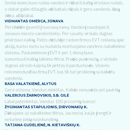
Seniai mums buvo rudas vanduo ir rūbai iš baltų virsdavo rudais,
o dabar galim džiaugtis vėl baltais rūbais ir geru vandeniu Jūsų
dėka, ačiū labai.
VIDMANTAS OMERCA, JONAVA
Persikėlėm gyventi į nuosavą namą. Vandenį naudojam iš
Jonavos miesto vandentiekio. Per savaitę virdulio dugnas
privirdavo kalkių. Pašto dėžutėje radom firmos EVT reklamą apie
akciją, kurios metu su nuolaida montuojama vandens nukalkinimo
sistema. Paskambinom į EVT ir per 1 dieną buvo
sumontuoti kalkių šalinimo filtrai. Praėjo pusė metų, o virdulio
dugnas atrodo kaip ką tik pirktas iš parduotuvės. Visiems
rekomenduočiau firmą EVT, kas tik turi problemų su kalkėtu
vandeniu.
RASA VALATKIENĖ, ALYTUS
Gera sistema. Vanduo minkštas. Kalkės nenusėda ant paviršių.
VALERIJUS ŽARNOVSKIS, S.B. GILĖ
Labai patenkintas. Vanduo 100 procentų švarus!
ŽYGIMANTAS STAPULIONIS, DIRVONAKIŲ K.
Dėkojame už nukalkinimo filtrus. Jau metai, kai jie įrengti ir
neturime jokių nusiskundimų.
TATJANA GUDELIENĖ, N. KIETAVIŠKIŲ K.