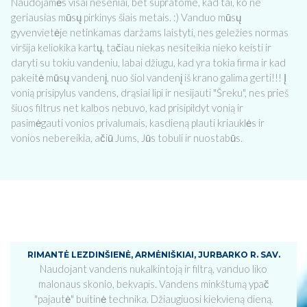
Naudojamės visai neseniai, bet supratome, kad tai, ko ne
geriausias mūsų pirkinys šiais metais. :) Vanduo mūsų
gyvenvietėje netinkamas daržams laistyti, nes geležies normas
viršija keliokika kartų, tačiau niekas nesiteikia nieko keisti ir
daryti su tokiu vandeniu, labai džiugu, kad yra tokia firma ir kad
pakeitė mūsų vandenį, nuo šiol vandenį iš krano galima gerti!!! Į
vonią prisipylus vandens, drąsiai lipi ir nesijauti "Šreku", nes prieš
šiuos filtrus net kalbos nebuvo, kad prisipildyt vonią ir
pasimėgauti vonios privalumais, kasdieną plauti kriauklės ir
vonios nebereikia, ačiū Jums, Jūs tobuli ir nuostabūs.
RIMANTĖ LEZDINŠIENĖ, ARMĖNIŠKIAI, JURBARKO R. SAV.
Naudojant vandens nukalkintoją ir filtrą, vanduo liko
malonaus skonio, bekvapis. Vandens minkštumą ypač
"pajautė" buitinė technika. Džiaugiuosi kiekvieną dieną.