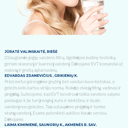
JŪRATĖ VALINSKAITĖ, RIEŠĖ
Džiaugiamės įsigiję vandens filtrą, išgelbėjom buitinę techniką,
geriam skanesnį ir švaresnį vandenį. Dėkojame EVT komandai už
malonų ir greitą aptarnavimą.
EDVARDAS ZDANEVIČIUS , GRIKIENIŲ K.
Prieš metus įsirengėme gręžinį, bet vanduo buvo kietokas, o
geležis kelis kartus viršijo normą. Reikėjo dviejų filtrų, vadinasi ir
pinigėlių. Sužinojome, kad EVT bendrovė teikia vandens valymo
paslaugas ir jie turi įrenginį, kuris ir minkština, ir išvalo
vandenį nuo geležies. Taip sutaupėme pinigėlių ir turime
skanų vandenį. Esame patenkinti aukštos klasės servisu.
Dėkojame.
LAIMA KIMINIENĖ, SAUNORIŲ K., AKMENĖS R. SAV.