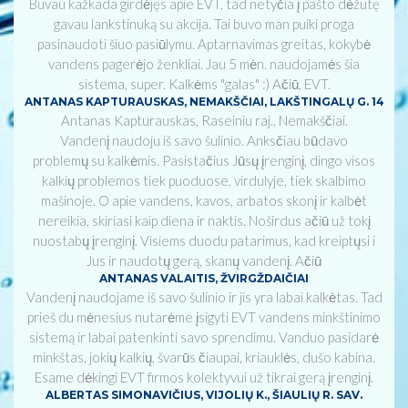
Buvau kažkada girdėjęs apie EVT, tad netyčia į pašto dėžutę
gavau lankstinuką su akcija. Tai buvo man puiki proga
pasinaudoti šiuo pasiūlymu. Aptarnavimas greitas, kokybė
vandens pagerėjo ženkliai. Jau 5 mėn. naudojamės šia
sistema, super. Kalkėms "galas" :) Ačiū, EVT.
ANTANAS KAPTURAUSKAS, NEMAKŠČIAI, LAKŠTINGALŲ G. 14
Antanas Kapturauskas, Raseiniu raj., Nemakščiai.
Vandenį naudoju iš savo šulinio. Anksčiau būdavo
problemų su kalkėmis. Pasistačius Jūsų įrenginį, dingo visos
kalkių problemos tiek puoduose, virdulyje, tiek skalbimo
mašinoje. O apie vandens, kavos, arbatos skonį ir kalbėt
nereikia, skiriasi kaip diena ir naktis. Noširdus ačiū už tokį
nuostabų įrenginį. Visiems duodu patarimus, kad kreiptųsi i
Jus ir naudotų gerą, skanų vandenį. Ačiū
ANTANAS VALAITIS, ŽVIRGŽDAIČIAI
Vandenį naudojame iš savo šulinio ir jis yra labai kalkėtas. Tad
prieš du mėnesius nutarėme įsigyti EVT vandens minkštinimo
sistemą ir labai patenkinti savo sprendimu. Vanduo pasidarė
minkštas, jokių kalkių, švarūs čiaupai, kriauklės, dušo kabina.
Esame dėkingi EVT firmos kolektyvui už tikrai gerą įrenginį.
ALBERTAS SIMONAVIČIUS, VIJOLIŲ K., ŠIAULIŲ R. SAV.