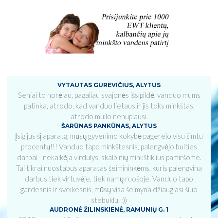
VYTAUTAS GUREVIČIUS, ALYTUS
Seniai to norėjau, pagaliau svajonės išsipildė, vanduo mums
patinka, atrodo, kad vanduo lietaus ir jis toks minkštas,
atrodo muilo nenuplausi.
ŠARŪNAS PANKŪNAS, ALYTUS
Įsigijus šį aparatą, mūsų gyvenimo kokybė pagerejo visu šimtu
procentų!!! Vanduo tapo minkštesnis, palengvėjo buities
darbai - nekalkėja virdulys, skalbinių minkštiklius pamiršome.
Tai tikrai nuostabus aparatas šeimininkėms, kuris palengvina
darbus tiek virtuvėje, tiek namų ruošoje. Vanduo tapo
gardesnis ir sveikesnis, mūsų visa šeimyna džiaugiasi šiuo
stebuklu. :))
AUDRONĖ ŽILINSKIENĖ, RAMUNIŲ G. 1